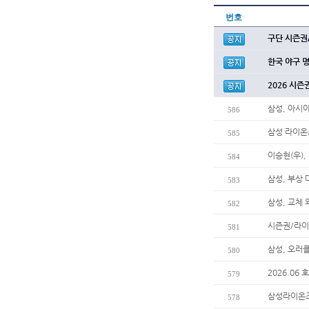
번호
구단 시즌권
한국 야구 
2026 시즌
삼성, 아시
586
삼성 라이온
585
이승현(우),
584
삼성, 부상
583
삼성, 교체
582
시즌권/라이
581
삼성, 오러
580
2026.06
579
삼성라이온즈
578