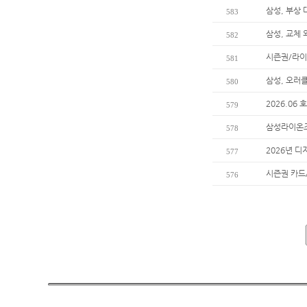
삼성, 부상
583
삼성, 교체
582
시즌권/라이
581
삼성, 오러
580
2026.06
579
삼성라이온즈
578
2026년 디
577
시즌권 카드
576