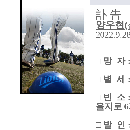
訃 告
양우현(
2022.9.2
□ 망 자 
□ 별 세 : 
□ 빈 소
을지로 6
□ 발 인 : 