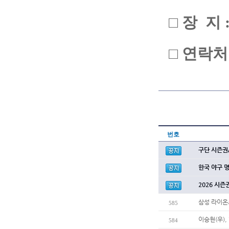
□ 장 지
□ 연락처 :
번호
구단 시즌권
한국 야구 
2026 시즌
삼성 라이온
585
이승현(우),
584