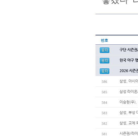
번호
구단 시즌권
한국 야구 
2026 시즌
삼성, 아시
586
삼성 라이온
585
이승현(우),
584
삼성, 부상
583
삼성, 교체
582
시즌권/라이
581