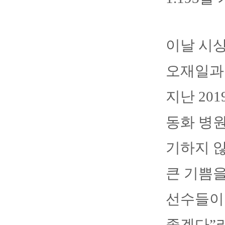
이날 시
오재일과
지난 20
동화 병원
기하지 
큰 기쁨을
선수들이
좋겠다”라