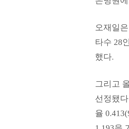
은병원에서
오재일은 5
타수 28안
했다.
그리고 올
선정됐다.
율 0.41
1.193을