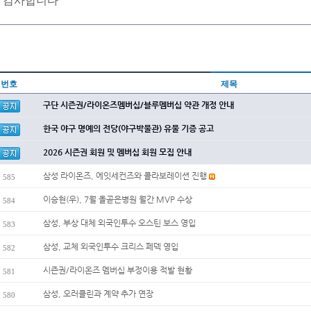
감사합니다
번호
제목
구단 시즌권/라이온즈멤버십/블루멤버십 약관 개정 안내
한국 야구 명예의 전당(야구박물관) 유물 기증 공고
2026 시즌권 회원 및 멤버십 회원 모집 안내
삼성 라이온즈, 에잇세컨즈와 콜라보레이션 진행
585
이승현(우), 7월 올곧은병원 월간 MVP 수상
584
삼성, 부상 대체 외국인투수 오스틴 보스 영입
583
삼성, 교체 외국인투수 크리스 페덱 영입
582
시즌권/라이온즈 멤버십 부정이용 적발 현황
581
삼성, 오러클린과 계약 추가 연장
580