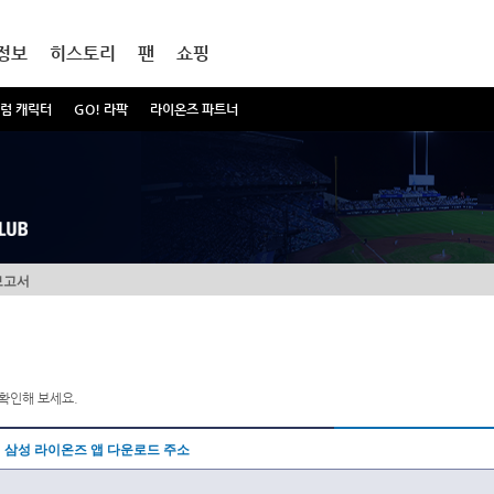
정보
히스토리
팬
쇼핑
럼 캐릭터
GO! 라팍
라이온즈 파트너
보고서
확인해 보세요.
삼성 라이온즈 앱 다운로드 주소