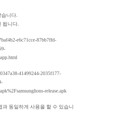
않습니다.
 됩니다.
=87baf4b2-e6c71cce-87bb7ffd-
59-
app.html
k=20347a38-41499244-2035f177-
9-
k%2Fsamsunglions-release.apk
앱과 동일하게 사용을 할 수 있습니