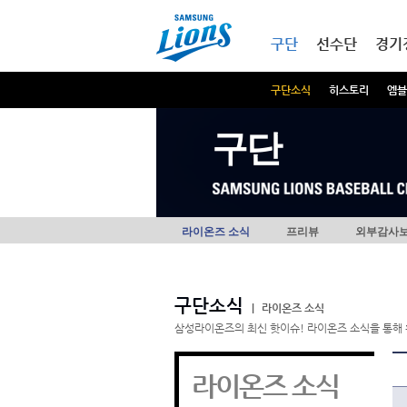
본문내용 바로가기
메인메뉴 바로가기
구단
선수단
경기
구단소식
히스토리
엠블
구단
라이온즈 소식
프리뷰
외부감사
구단소식
|
라이온즈 소식
삼성라이온즈의 최신 핫이슈! 라이온즈 소식을 통해 
라이온즈 소식