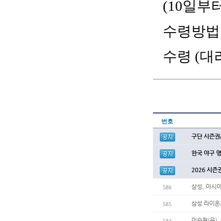
(10일부
수령방법 
수령 (대
번호
구단 시즌권
한국 야구 
2026 시즌
삼성, 아시
586
삼성 라이온
585
이승현(우),