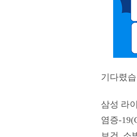
기다렸습
삼성 라
염증-19
보건, 소