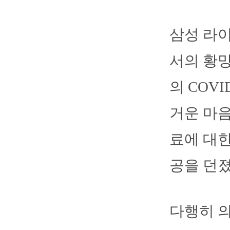
삼성 라
서의 황망
의 COV
거운 마음
료에 대한
공을 던졌
다행히 