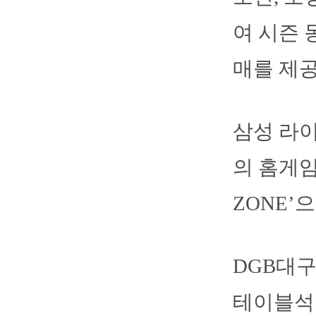
여 시즌 
매를 제
삼성 라이
의 홈게임
ZONE’
DGB대
테이블석은