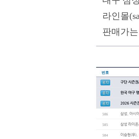
대구 삼성
라인몰(sa
판매가는 
번호
구단 시즌권
한국 야구 
2026 시즌
삼성, 아시
586
삼성 라이온
585
이승현(우),
584