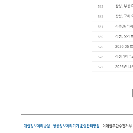
삼성, 부상
583
삼성, 교체
582
시즌권/라이
581
삼성, 오러
580
2026.06
579
삼성라이온즈
578
2026년 디
577
개인정보처리방침
영상정보처리기기 운영관리방침
이메일무단수집거부