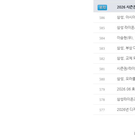
2026 시즌
삼성, 아시
586
삼성 라이온
585
이승현(우),
584
삼성, 부상
583
삼성, 교체
582
시즌권/라이
581
삼성, 오러
580
2026.06
579
삼성라이온즈
578
2026년 디
577