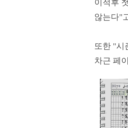
이적후 
않는다"고
또한 "
차근 페이