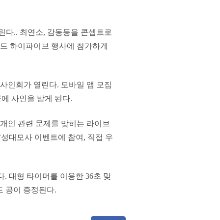
다.. 최연소, 감동등을 콘셉트로
라운드 하이파이브 행사에 참가하게
 사인회가 열린다. 모바일 앱 모집
공에 사인을 받게 된다.
 개인 관련 문제를 맞히는 라이브
’성대모사 이벤트에 참여, 직접 우
. 대형 타이머를 이용한 36초 맞
드 공이 증정된다.