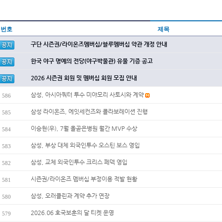
번호
제목
구단 시즌권/라이온즈멤버십/블루멤버십 약관 개정 안내
한국 야구 명예의 전당(야구박물관) 유물 기증 공고
2026 시즌권 회원 및 멤버십 회원 모집 안내
삼성, 아시아쿼터 투수 미야모리 사토시와 계약
586
삼성 라이온즈, 에잇세컨즈와 콜라보레이션 진행
585
이승현(우), 7월 올곧은병원 월간 MVP 수상
584
삼성, 부상 대체 외국인투수 오스틴 보스 영입
583
삼성, 교체 외국인투수 크리스 페덱 영입
582
시즌권/라이온즈 멤버십 부정이용 적발 현황
581
삼성, 오러클린과 계약 추가 연장
580
2026.06 호국보훈의 달 티켓 운영
579