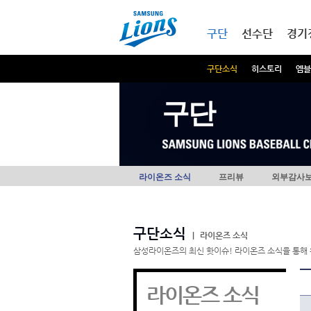
본문내용 바로가기
메인메뉴 바로가기
구단
선수단
경기
구단소식
히스토리
엠블
구단
라이온즈 소식
프리뷰
외부감사
구단소식
|
라이온즈 소식
삼성라이온즈의 최신 핫이슈! 라이온즈 소식을 통해 
라이온즈 소식