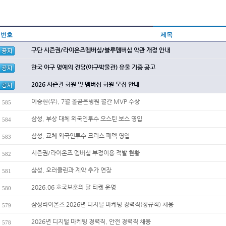
번호
제목
구단 시즌권/라이온즈멤버십/블루멤버십 약관 개정 안내
한국 야구 명예의 전당(야구박물관) 유물 기증 공고
2026 시즌권 회원 및 멤버십 회원 모집 안내
이승현(우), 7월 올곧은병원 월간 MVP 수상
585
삼성, 부상 대체 외국인투수 오스틴 보스 영입
584
삼성, 교체 외국인투수 크리스 페덱 영입
583
시즌권/라이온즈 멤버십 부정이용 적발 현황
582
삼성, 오러클린과 계약 추가 연장
581
2026.06 호국보훈의 달 티켓 운영
580
삼성라이온즈 2026년 디지털 마케팅 경력직(정규직) 채용
579
2026년 디지털 마케팅 경력직, 안전 경력직 채용
578