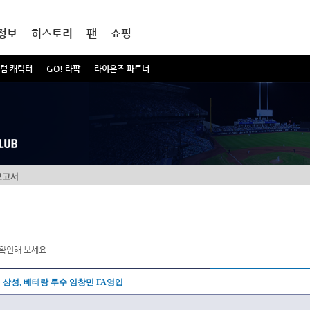
정보
히스토리
팬
쇼핑
럼 캐릭터
GO! 라팍
라이온즈 파트너
보고서
확인해 보세요.
삼성, 베테랑 투수 임창민 FA영입