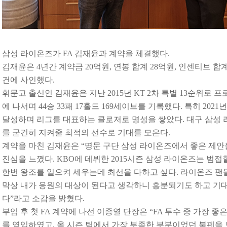
삼성 라이온즈가 FA 김재윤과 계약을 체결했다.
김재윤은 4년간 계약금 20억원, 연봉 합계 28억원, 인센티브 합계
건에 사인했다.
휘문고 출신인 김재윤은 지난 2015년 KT 2차 특별 13순위로 프
에 나서며 44승 33패 17홀드 169세이브를 기록했다. 특히 202
달성하며 리그를 대표하는 클로저로 명성을 쌓았다. 대구 삼성
를 굳건히 지켜줄 최적의 선수로 기대를 모은다.
계약을 마친 김재윤은 “명문 구단 삼성 라이온즈에서 좋은 제안
진심을 느꼈다. KBO에 데뷔한 2015시즌 삼성 라이온즈는 범접
한번 왕조를 일으켜 세우는데 최선을 다하고 싶다. 라이온즈 팬
막상 내가 응원의 대상이 된다고 생각하니 흥분되기도 하고 기대
다”라고 소감을 밝혔다.
부임 후 첫 FA 계약에 나선 이종열 단장은 “FA 투수 중 가장 
를 영입하였고, 올 시즌 팀에서 가장 부족한 부분이었던 불펜을