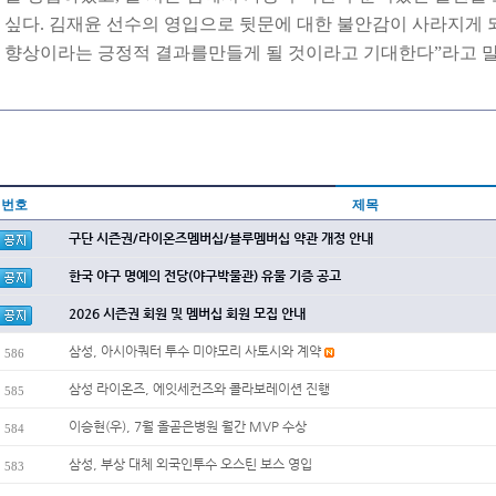
싶다. 김재윤 선수의 영입으로 뒷문에 대한 불안감이 사라지게
향상이라는 긍정적 결과를만들게 될 것이라고 기대한다”라고 말
번호
제목
구단 시즌권/라이온즈멤버십/블루멤버십 약관 개정 안내
한국 야구 명예의 전당(야구박물관) 유물 기증 공고
2026 시즌권 회원 및 멤버십 회원 모집 안내
삼성, 아시아쿼터 투수 미야모리 사토시와 계약
586
삼성 라이온즈, 에잇세컨즈와 콜라보레이션 진행
585
이승현(우), 7월 올곧은병원 월간 MVP 수상
584
삼성, 부상 대체 외국인투수 오스틴 보스 영입
583