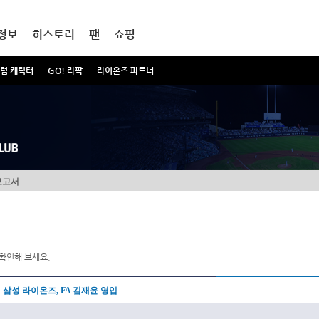
정보
히스토리
팬
쇼핑
럼 캐릭터
GO! 라팍
라이온즈 파트너
보고서
확인해 보세요.
삼성 라이온즈, FA 김재윤 영입