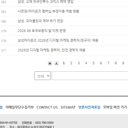
삼성, 교체 외국인투수 크리스 페덱 영입
582
시즌권/라이온즈 멤버십 부정이용 적발 현황
581
삼성, 오러클린과 계약 추가 연장
580
2026.06 호국보훈의 달 티켓 운영
579
삼성라이온즈 2026년 디지털 마케팅 경력직(정규직) 채용
578
2026년 디지털 마케팅 경력직, 안전 경력직 채용
577
1
2
3
4
5
6
7
8
9
침
이메일무단수집거부
CONTACT US
SITEMAP
언론사진자료실
모바일 버전 가기