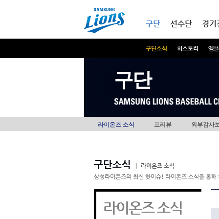
본문내용 바로가기
메인메뉴 바로가기
구단
선수단
경기
구단소식
히스토리
엠블
구단
라이온즈 소식
프리뷰
외부감사
구단소식
|
라이온즈 소식
삼성라이온즈의 최신 핫이슈! 라이온즈 소식을 통해 
라이온즈 소식