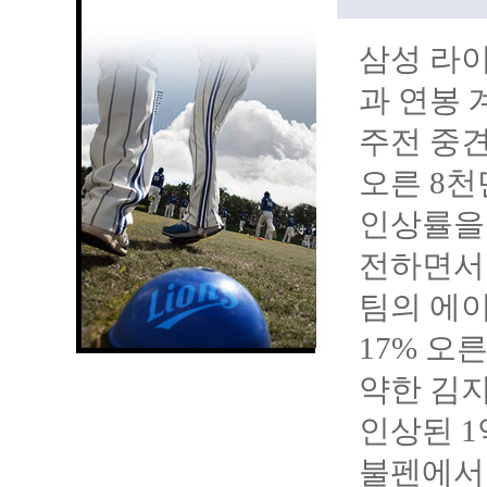
삼성 라이
과 연봉 
주전 중견
오른 8
인상률을 
전하면서 1
팀의 에이
17% 오
약한 김지
인상된 1
불펜에서 