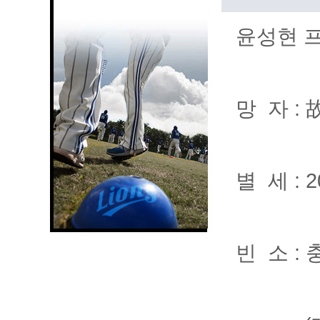
윤성현 
망 자 : 
별 세 : 2
빈 소 :