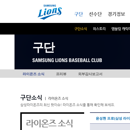
본문내용 바로가기
메인메뉴 바로가기
구단
선수단
경기정보
구단소식
히스토리
엠블럼 캐릭
구단
라이온즈 소식
프리뷰
외부감사보고서
구단소식
|
라이온즈 소식
삼성라이온즈의 최신 핫이슈! 라이온즈 소식을 통해 확인해 보세요.
윤성현 프로(삼성 라이
라이온즈 소식