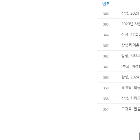
번호
삼성, 20
366
2023년 하
365
삼성, 27일
364
삼성 라이온
363
삼성, 지브
362
[부고] 이
361
삼성, 202
360
류지혁, 올곧
359
삼성, 카카오
358
구자욱, 올곧
357