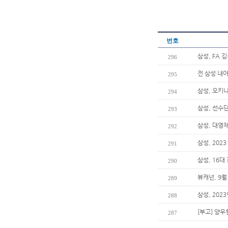
번호
삼성, FA
296
전 삼성 내야
295
삼성, 오키
294
삼성, 선수단
293
삼성, 대영
292
삼성, 20
291
삼성, 16대
290
뷰캐넌, 9월
289
삼성, 202
288
[부고] 양
287