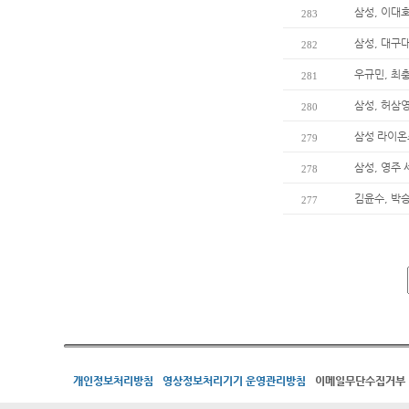
삼성, 이대호
283
삼성, 대구
282
우규민, 최
281
삼성, 허삼
280
삼성 라이온
279
삼성, 영주
278
김윤수, 박
277
개인정보처리방침
영상정보처리기기 운영관리방침
이메일무단수집거부