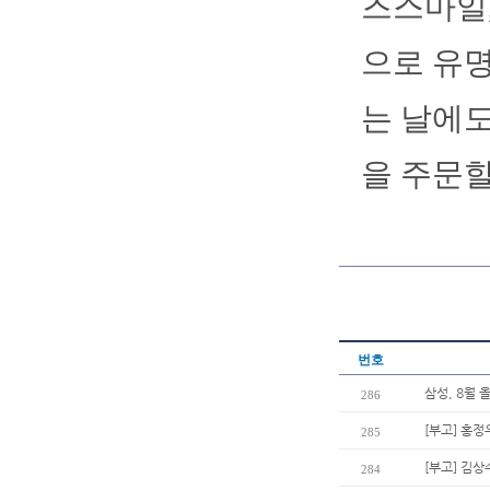
즈스마일,
으로 유명
는 날에도
을 주문할
번호
삼성, 8월 
286
[부고] 홍정
285
[부고] 김
284