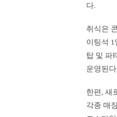
다.
취식은 콘
이팅석 1
탑 및 파
운영된다
한편, 새
각종 매장