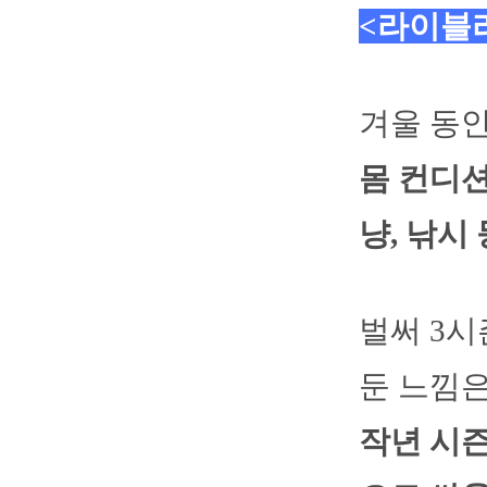
<라이블
겨울 동
몸 컨디션
냥, 낚시
벌써 3시
둔 느낌
작년 시즌