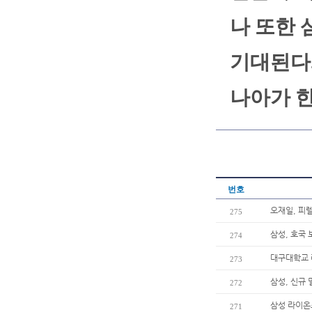
나 또한 
기대된다.
나아가 
번호
오재일, 피
275
삼성, 호국 
274
대구대학교 
273
삼성, 신규
272
삼성 라이온즈
271