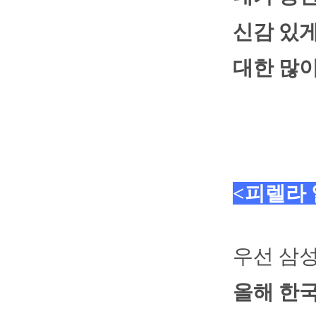
신감 있게
대한 많
<피렐라
우선 삼성
올해 한국