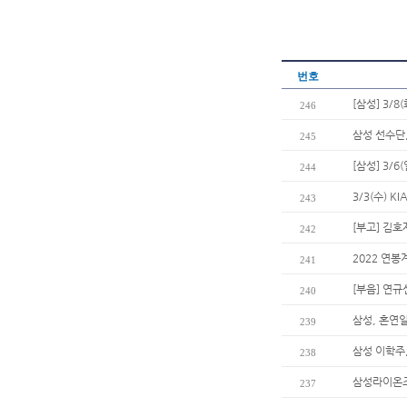
번호
[삼성] 3/8
246
삼성 선수단
245
[삼성] 3/
244
3/3(수) 
243
[부고] 김
242
2022 연봉
241
[부음] 연
240
삼성, 혼연
239
삼성 이학주,
238
삼성라이온즈
237