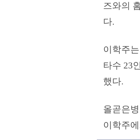
즈와의 
다.
이학주는 6
타수 23안
했다.
올곧은병
이학주에