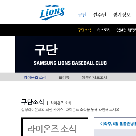
본문내용 바로가기
메인메뉴 바로가기
구단
선수단
경기정보
구단소식
히스토리
엠블럼 캐릭
구단
라이온즈 소식
프리뷰
외부감사보고서
구단소식
|
라이온즈 소식
삼성라이온즈의 최신 핫이슈! 라이온즈 소식을 통해 확인해 보세요.
이학주, 6월 올곧은병원
라이온즈 소식