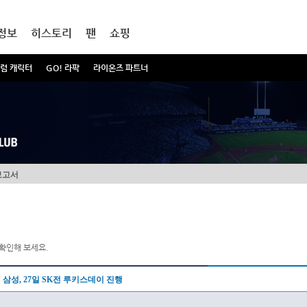
정보
히스토리
팬
쇼핑
럼 캐릭터
GO! 라팍
라이온즈 파트너
보고서
확인해 보세요.
삼성, 27일 SK전 루키스데이 진행