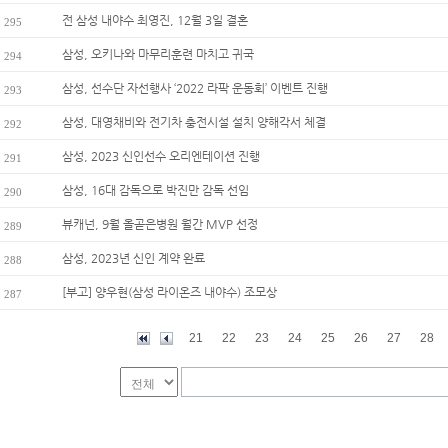
전 삼성 내야수 최영진, 12월 3일 결혼
295
삼성, 오키나와 마무리훈련 마치고 귀국
294
삼성, 선수단 자선행사 ‘2022 라팍 운동회’ 이벤트 진행
293
삼성, 대영채비와 전기차 충전시설 설치 양해각서 체결
292
삼성, 2023 신인선수 오리엔테이션 진행
291
삼성, 16대 감독으로 박진만 감독 선임
290
뷰캐넌, 9월 올곧은병원 월간 MVP 선정
289
삼성, 2023년 신인 계약 완료
288
[부고] 양우현(삼성 라이온즈 내야수) 조모상
287
21
22
23
24
25
26
27
28