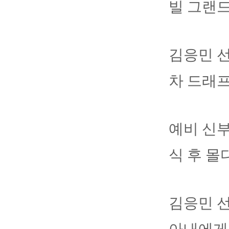
빌 그랜
김응민 선
차 드래프
예비 신부
식 후 몰
김응민 선