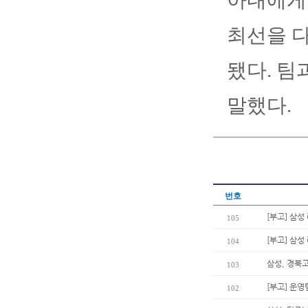
아내에게 
최선을 다
됐다. 팀
말했다.
번호
[부고] 삼
105
[부고] 삼
104
삼성, 경북고
103
[부고] 운
102