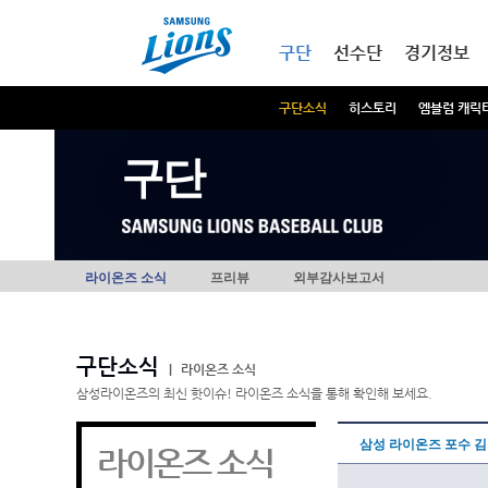
본문내용 바로가기
메인메뉴 바로가기
구단
선수단
경기정보
구단소식
히스토리
엠블럼 캐릭
구단
라이온즈 소식
프리뷰
외부감사보고서
구단소식
|
라이온즈 소식
삼성라이온즈의 최신 핫이슈! 라이온즈 소식을 통해 확인해 보세요.
삼성 라이온즈 포수 김응
라이온즈 소식