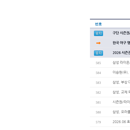
번호
구단 시즌권
한국 야구 
2026 시즌
삼성 라이온
585
이승현(우),
584
삼성, 부상
583
삼성, 교체
582
시즌권/라이
581
삼성, 오러
580
2026.06
579