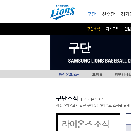
본문내용 바로가기
메인메뉴 바로가기
구단
선수단
경기
구단소식
히스토리
엠블
구단
라이온즈 소식
프리뷰
외부감사
구단소식
|
라이온즈 소식
삼성라이온즈의 최신 핫이슈! 라이온즈 소식을 통해 
라이온즈 소식