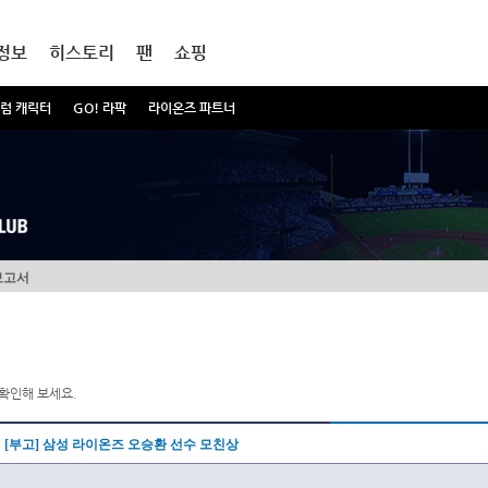
정보
히스토리
팬
쇼핑
럼 캐릭터
GO! 라팍
라이온즈 파트너
보고서
확인해 보세요.
[부고] 삼성 라이온즈 오승환 선수 모친상