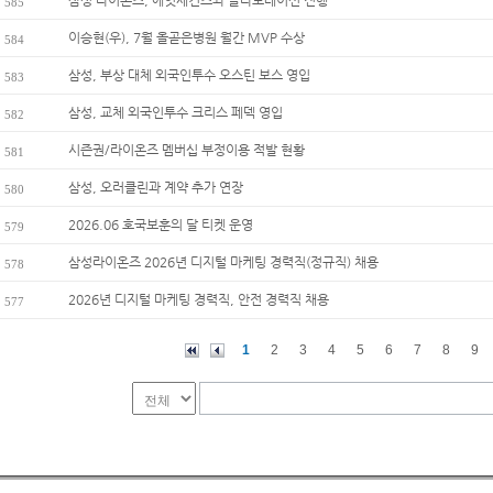
삼성 라이온즈, 에잇세컨즈와 콜라보레이션 진행
585
이승현(우), 7월 올곧은병원 월간 MVP 수상
584
삼성, 부상 대체 외국인투수 오스틴 보스 영입
583
삼성, 교체 외국인투수 크리스 페덱 영입
582
시즌권/라이온즈 멤버십 부정이용 적발 현황
581
삼성, 오러클린과 계약 추가 연장
580
2026.06 호국보훈의 달 티켓 운영
579
삼성라이온즈 2026년 디지털 마케팅 경력직(정규직) 채용
578
2026년 디지털 마케팅 경력직, 안전 경력직 채용
577
1
2
3
4
5
6
7
8
9