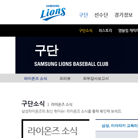
본문내용 바로가기
메인메뉴 바로가기
구단
선수단
경기정보
구단소식
히스토리
엠블럼 캐릭
구단
라이온즈 소식
프리뷰
외부감사보고서
구단소식
|
라이온즈 소식
삼성라이온즈의 최신 핫이슈! 라이온즈 소식을 통해 확인해 보세요.
삼성, 미야자키 교육리
라이온즈 소식