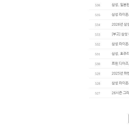
삼성, 일본윈
536
삼성 라이온
535
2026년 
534
[부고] 삼
533
삼성 라이온즈
532
삼성, 호주리
531
르윈 디아즈
530
2025년 하
529
삼성 라이온
528
26시즌 그
527