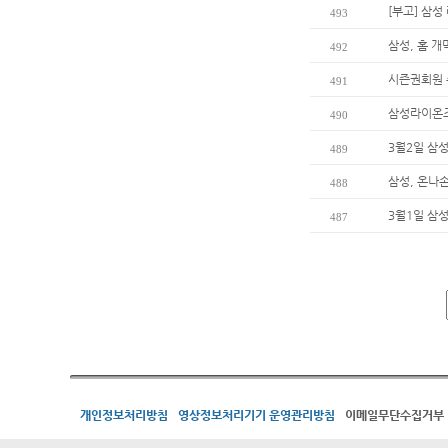
[부고] 삼
493
삼성, 홈 
492
시즌권회원 
491
삼성라이온즈
490
3월2일 삼
489
삼성, 온나
488
3월1일 삼
487
개인정보처리방침
영상정보처리기기 운영관리방침
이메일무단수집거부