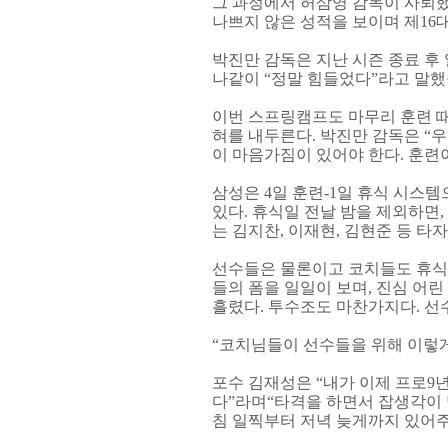
그 과정에서 허삼영 감독이 사퇴했
나쁘지 않은 성적을 보이며 제16
박진만 감독은 지난 시즌 종료 후
나같이 “정말 힘들었다”라고 말했
이번 스프링캠프도 마무리 훈련 때
혀를 내두른다. 박진만 감독은 “
이 마음가짐이 있어야 한다. 훈련
삼성은 4일 훈련-1일 휴식 시스
있다. 휴식일 전날 밤을 제외하면
는 김지찬, 이재현, 김현준 등 타
선수들은 물론이고 코치들도 휴식을
들의 폼을 일일이 보며, 진심 어
흘렸다. 투수조도 마찬가지다. 
“코치님들이 선수들을 위해 이렇게
포수 김재성은 “내가 이제 프로9년
다”라며“타격을 하면서 잡생각이 
침 일찍부터 저녁 늦게까지 있어