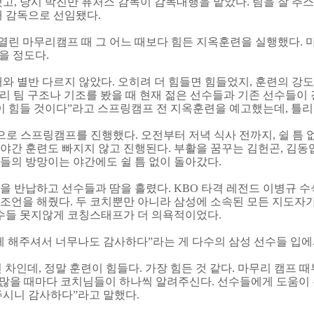
고, 당시 박진만 퓨처스 감독이 감독대행을 맡았다. 팀을 잘 추스
대 감독으로 선임됐다.
 열린 마무리캠프 때 그 어느 때보다 힘든 지옥훈련을 실행했다.
을 정도다.
와 별반 다르지 않았다. 오히려 더 힘들면 힘들었지, 훈련의 강
우리 팀 구조나 기조를 봤을 때 현재 젊은 선수들과 기존 선수들이 
이 힘들 것이다”라고 스프링캠프 전 지옥훈련을 예고했는데, 틀리
템으로 스프링캠프를 진행했다. 오전부터 저녁 식사 전까지, 쉴 틈
, 야간 훈련도 빠지지 않고 진행된다. 부활을 꿈꾸는 김헌곤, 김
자들의 방망이는 야간에도 쉴 틈 없이 돌아갔다.
 반납하고 선수들과 땀을 흘렸다. KBO 타격 레전드 이병규 
린 조언을 해줬다. 두 코치뿐만 아니라 삼성에 소속된 모든 지도자
선수들 못지않게 코칭스태프가 더 의욕적이었다.
 해주셔서 너무나도 감사하다”라는 게 다수의 삼성 선수들 입에
 차인데, 정말 훈련이 힘들다. 가장 힘든 것 같다. 마무리 캠프
많을 때마다 코치님들이 하나씩 알려주신다. 선수들에게 도움이 된
주시니 감사하다”라고 말했다.