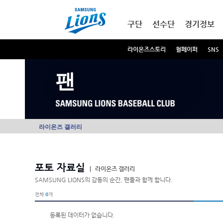
본문내용 바로가기
메인메뉴 바로가기
구단
선수단
경기정보
라이온즈스토리
월페이퍼
SNS
팬
라이온즈 갤러리
포토 자료실
|
라이온즈 갤러리
SAMSUNG LIONS의 감동의 순간, 팬들과 함께 합니다.
전체
0
개
등록된 데이터가 없습니다.