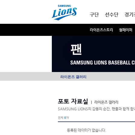
본문내용 바로가기
메인메뉴 바로가기
구단
선수단
경기
라이온즈스토리
월페이퍼
팬
라이온즈 갤러리
포토 자료실
|
라이온즈 갤러리
SAMSUNG LIONS의 감동의 순간, 팬들과 함께 합
전체
0
개
등록된 데이터가 없습니다.