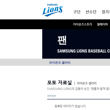
본문내용 바로가기
메인메뉴 바로가기
구단
선수단
경기
라이온즈스토리
월페이퍼
팬
라이온즈 갤러리
포토 자료실
|
라이온즈 갤러리
SAMSUNG LIONS의 감동의 순간, 팬들과 함께 합
전체
0
개
등록된 데이터가 없습니다.