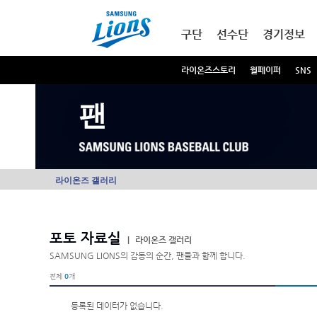
본문내용 바로가기
메인메뉴 바로가기
구단
선수단
경기정보
라이온즈스토리
월페이퍼
SNS
팬
라이온즈 갤러리
포토 자료실
|
라이온즈 갤러리
SAMSUNG LIONS의 감동의 순간, 팬들과 함께 합니다.
전체
0
개
등록된 데이터가 없습니다.