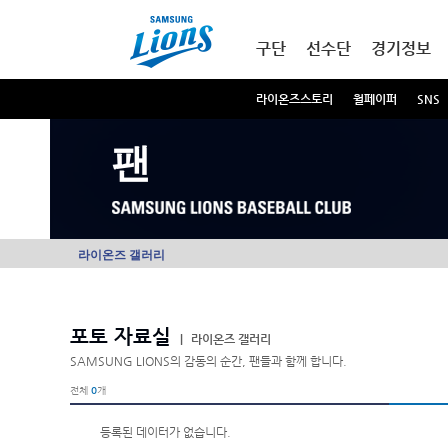
본문내용 바로가기
메인메뉴 바로가기
구단
선수단
경기정보
라이온즈스토리
월페이퍼
SNS
팬
라이온즈 갤러리
포토 자료실
|
라이온즈 갤러리
SAMSUNG LIONS의 감동의 순간, 팬들과 함께 합니다.
전체
0
개
등록된 데이터가 없습니다.