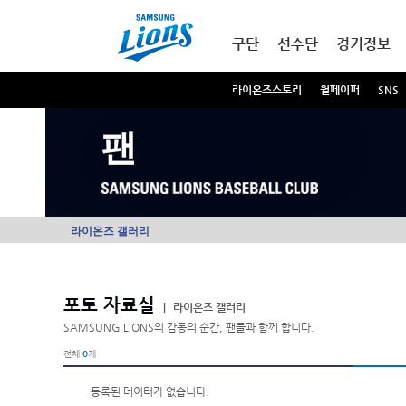
본문내용 바로가기
메인메뉴 바로가기
구단
선수단
경기정보
라이온즈스토리
월페이퍼
SNS
팬
라이온즈 갤러리
포토 자료실
|
라이온즈 갤러리
SAMSUNG LIONS의 감동의 순간, 팬들과 함께 합니다.
전체
0
개
등록된 데이터가 없습니다.