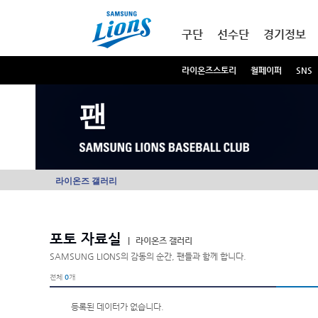
본문내용 바로가기
메인메뉴 바로가기
구단
선수단
경기정보
라이온즈스토리
월페이퍼
SNS
팬
라이온즈 갤러리
포토 자료실
|
라이온즈 갤러리
SAMSUNG LIONS의 감동의 순간, 팬들과 함께 합니다.
전체
0
개
등록된 데이터가 없습니다.