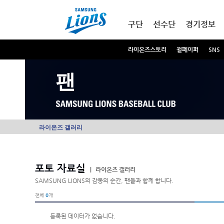
본문내용 바로가기
메인메뉴 바로가기
구단
선수단
경기정보
라이온즈스토리
월페이퍼
SNS
팬
라이온즈 갤러리
포토 자료실
|
라이온즈 갤러리
SAMSUNG LIONS의 감동의 순간, 팬들과 함께 합니다.
전체
0
개
등록된 데이터가 없습니다.