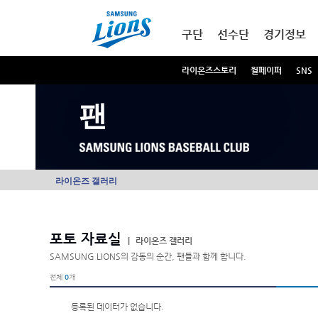
본문내용 바로가기
메인메뉴 바로가기
구단
선수단
경기정보
라이온즈스토리
월페이퍼
SNS
팬
라이온즈 갤러리
포토 자료실
|
라이온즈 갤러리
SAMSUNG LIONS의 감동의 순간, 팬들과 함께 합니다.
전체
0
개
등록된 데이터가 없습니다.