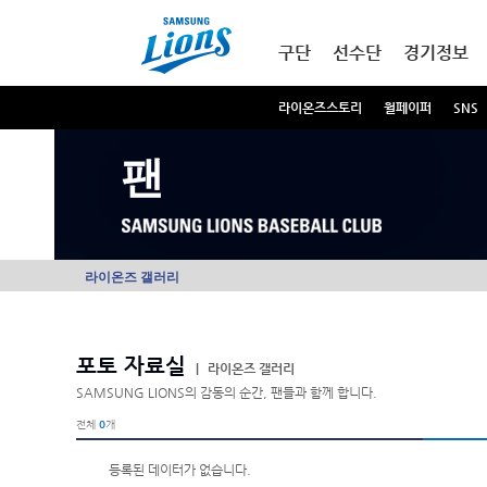
본문내용 바로가기
메인메뉴 바로가기
구단
선수단
경기정보
라이온즈스토리
월페이퍼
SNS
팬
라이온즈 갤러리
포토 자료실
|
라이온즈 갤러리
SAMSUNG LIONS의 감동의 순간, 팬들과 함께 합니다.
전체
0
개
등록된 데이터가 없습니다.