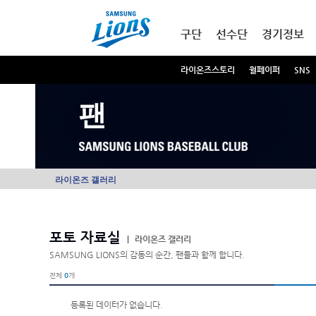
본문내용 바로가기
메인메뉴 바로가기
구단
선수단
경기정보
라이온즈스토리
월페이퍼
SNS
팬
라이온즈 갤러리
포토 자료실
|
라이온즈 갤러리
SAMSUNG LIONS의 감동의 순간, 팬들과 함께 합니다.
전체
0
개
등록된 데이터가 없습니다.