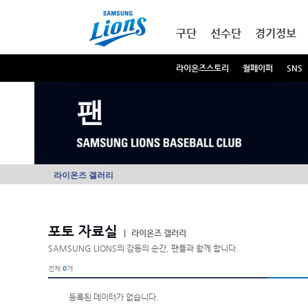
본문내용 바로가기
메인메뉴 바로가기
구단
선수단
경기정보
라이온즈스토리
월페이퍼
SNS
팬
라이온즈 갤러리
포토 자료실
|
라이온즈 갤러리
SAMSUNG LIONS의 감동의 순간, 팬들과 함께 합니다.
전체
0
개
등록된 데이터가 없습니다.