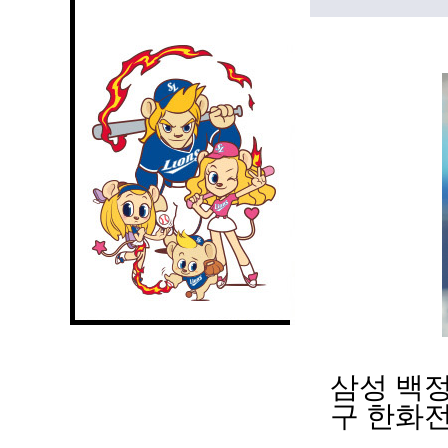
삼성 백정
구 한화