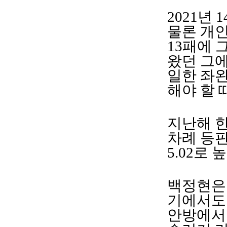
2021년
물론 개인
13패에 
왔던 그에
일한 좌
해야 할 
지난해 한
차례 등판
5.02로 
백정현은 
기에서도 
안방에서 