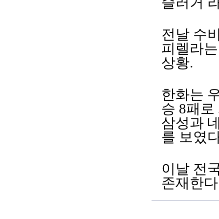
슬러거 라
전날 수비
피렐라는
상황.
한화는 우
승 8패로
삼성과 네
를 보였다
이날 전국
존재한다