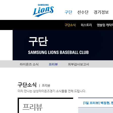
본문내용 바로가기
메인메뉴 바로가기
구단
선수단
경기정보
구단소식
히스토리
엠블럼 캐릭
구단
라이온즈 소식
프리뷰
외부감사보고서
구단소식
|
프리뷰
미리 만나는 삼성라이온즈경기 소식들을 전해 드립니다.
[5일 프리뷰] 백정현,
프리뷰