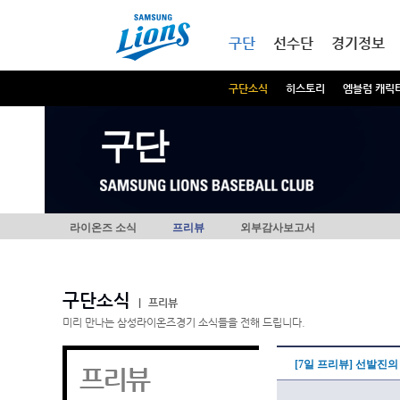
본문내용 바로가기
메인메뉴 바로가기
구단
선수단
경기정보
구단소식
히스토리
엠블럼 캐릭
구단
라이온즈 소식
프리뷰
외부감사보고서
구단소식
|
프리뷰
미리 만나는 삼성라이온즈경기 소식들을 전해 드립니다.
[7일 프리뷰] 선발진의
프리뷰