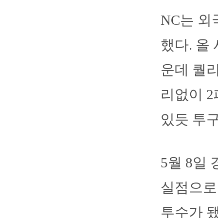
NC는 외
했다. 올 
운데 퀄리
리없이 2
있듯 투구
5월 8일
실점으로 
투수가 됐