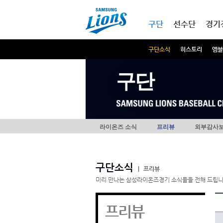
본문내용 바로가기
메인메뉴 바로가기
구단
선수단
경기
구단소식
히스토리
엠블
구단
라이온즈 소식
프리뷰
외부감사
구단소식
|
프리뷰
미리 만나는 삼성라이온즈경기 소식들을 전해 드립니
프리뷰