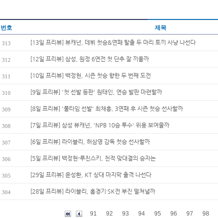
번호
제목
[13일 프리뷰] 뷰캐넌, 데뷔 첫승&연패 탈출 두 마리 토끼 사냥 나선다
313
[12일 프리뷰] 삼성, 원정 6연전 첫 단추 잘 끼울까
312
[10일 프리뷰] 백정현, 시즌 첫승 향한 두 번째 도전
311
[9일 프리뷰] '첫 선발 등판' 원태인, 연승 발판 마련할까
310
[8일 프리뷰] '풀타임 선발' 최채흥, 3연패 후 시즌 첫승 선사할까
309
[7일 프리뷰] 삼성 뷰캐넌, 'NPB 10승 투수' 위용 보여줄까
308
[6일 프리뷰] 라이블리, 허삼영 감독 첫승 선사할까
307
[5일 프리뷰] 백정현-루친스키, 천적 맞대결의 승자는
306
[29일 프리뷰] 윤성환, KT 상대 마지막 출격 나선다
305
[28일 프리뷰] 라이블리, 홈경기·SK전 부진 떨쳐낼까
304
91
92
93
94
95
96
97
98