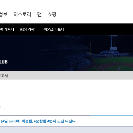
정보
히스토리
팬
쇼핑
럼 캐릭터
GO! 라팍
라이온즈 파트너
보고서
다.
[4일 프리뷰] 백정현, 4승향한 4번째 도전 나선다