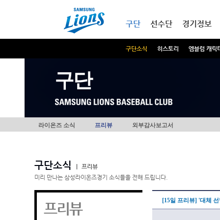
본문내용 바로가기
메인메뉴 바로가기
구단
선수단
경기정보
구단소식
히스토리
엠블럼 캐릭
구단
라이온즈 소식
프리뷰
외부감사보고서
구단소식
|
프리뷰
미리 만나는 삼성라이온즈경기 소식들을 전해 드립니다.
[15일 프리뷰] '대체 
프리뷰