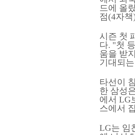
드에 올랐
점(4자책)
시즌 첫 
다. "첫
움을 받지
기대되는
타선이 침
한 삼성은
에서 LG
스에서 
LG는 임