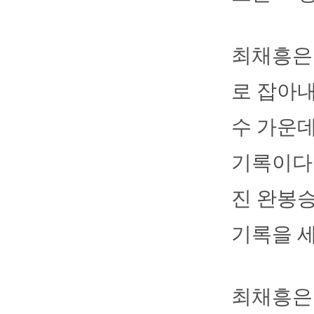
최채흥은 
로 잡아내
수 가운데
기록이다.
진 완봉승
기록을 
최채흥은 