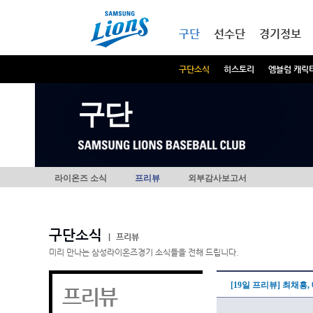
본문내용 바로가기
메인메뉴 바로가기
구단
선수단
경기정보
구단소식
히스토리
엠블럼 캐릭
구단
라이온즈 소식
프리뷰
외부감사보고서
구단소식
|
프리뷰
미리 만나는 삼성라이온즈경기 소식들을 전해 드립니다.
[19일 프리뷰] 최채흥
프리뷰