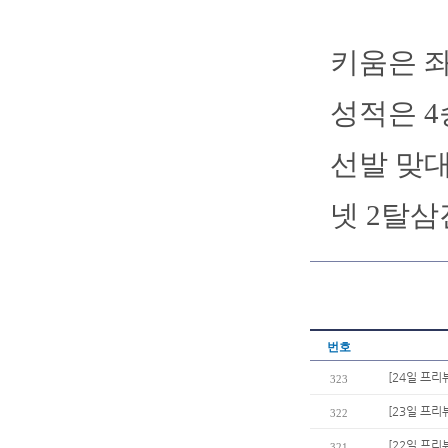
키움은 좌
성적은 4승
선발 맞대
넷 2탈삼
번호
[24일 프리
323
[23일 프리
322
[22일 프리
321