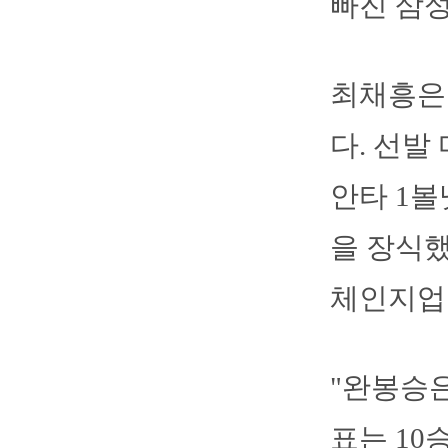
빠진 삼성
최채흥은 
다. 선발
안타 1볼
을 장식했
체인지업을
"완봉승은
표는 10