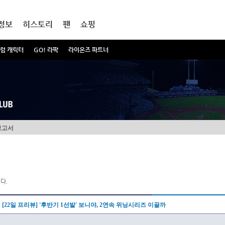
정보
히스토리
팬
쇼핑
럼 캐릭터
GO! 라팍
라이온즈 파트너
보고서
다.
[22일 프리뷰] '후반기 1선발' 보니야, 2연속 위닝시리즈 이끌까