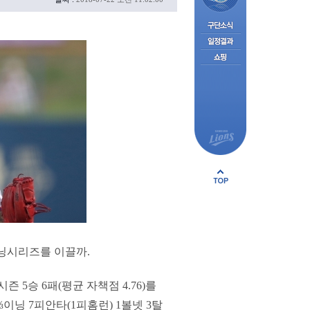
위닝시리즈를 이끌까.
 5승 6패(평균 자책점 4.76)를
이닝 7피안타(1피홈런) 1볼넷 3탈