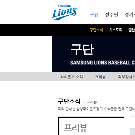
본문내용 바로가기
메인메뉴 바로가기
구단
선수단
경기
구단소식
히스토리
엠블
구단
라이온즈 소식
프리뷰
외부감사
구단소식
|
프리뷰
미리 만나는 삼성라이온즈경기 소식들을 전해 드립니
프리뷰