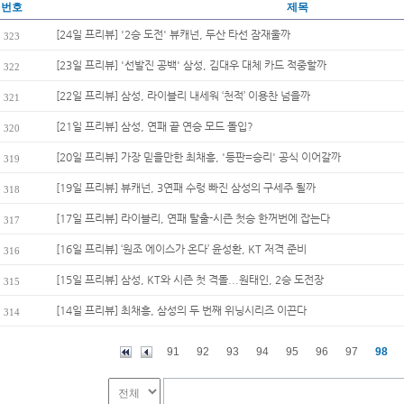
번호
제목
[24일 프리뷰] '2승 도전' 뷰캐넌, 두산 타선 잠재울까
323
[23일 프리뷰] '선발진 공백' 삼성, 김대우 대체 카드 적중할까
322
[22일 프리뷰] 삼성, 라이블리 내세워 ‘천적’ 이용찬 넘을까
321
[21일 프리뷰] 삼성, 연패 끝 연승 모드 돌입?
320
[20일 프리뷰] 가장 믿을만한 최채흥, '등판=승리' 공식 이어갈까
319
[19일 프리뷰] 뷰캐넌, 3연패 수렁 빠진 삼성의 구세주 될까
318
[17일 프리뷰] 라이블리, 연패 탈출-시즌 첫승 한꺼번에 잡는다
317
[16일 프리뷰] ‘원조 에이스가 온다’ 윤성환, KT 저격 준비
316
[15일 프리뷰] 삼성, KT와 시즌 첫 격돌...원태인, 2승 도전장
315
[14일 프리뷰] 최채흥, 삼성의 두 번째 위닝시리즈 이끈다
314
91
92
93
94
95
96
97
98