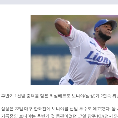
후반기 1선발 중책을 맡은 리살베르토 보니야(삼성)가 2연속 
삼성은 22일 대구 한화전에 보니야를 선발 투수로 예고했다. 올 시즌
기록중인 보니야는 후반기 첫 등판이었던 17일 광주 KIA전서 5⅓