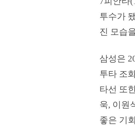
7피안타(
투수가 됐
진 모습을
삼성은 2
투타 조화
타선 또한
욱, 이원
좋은 기회