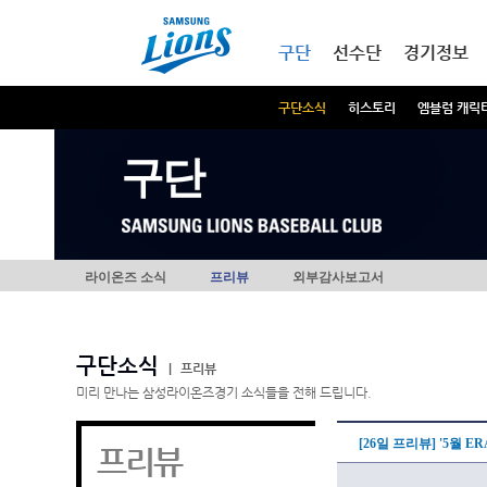
본문내용 바로가기
메인메뉴 바로가기
구단
선수단
경기정보
구단소식
히스토리
엠블럼 캐릭
구단
라이온즈 소식
프리뷰
외부감사보고서
구단소식
|
프리뷰
미리 만나는 삼성라이온즈경기 소식들을 전해 드립니다.
[26일 프리뷰] '5월 E
프리뷰