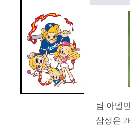
팀 아델만
삼성은 2