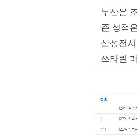
두산은 조
즌 성적은 
삼성전서 
쓰라린 패
번호
[24일 프리
323
[23일 프리
322
[22일 프리
321