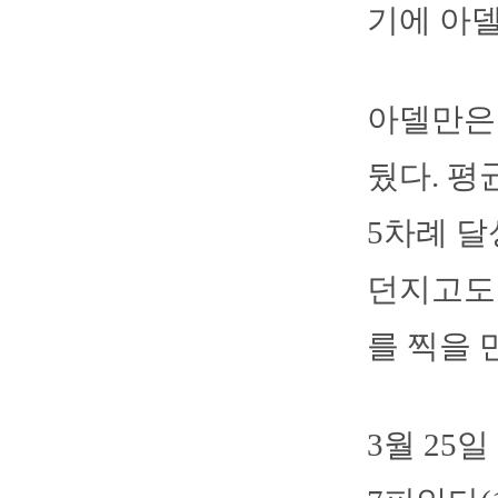
기에 아델
아델만은 
뒀다. 평
5차례 달
던지고도 
를 찍을 
3월 25