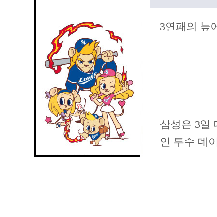
3연패의 늪
삼성은 3일
인 투수 데