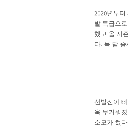
2020년부
발 특급으로
했고 올 시즌
다. 목 담
선발진이 삐
욱 무거워졌
소모가 컸다