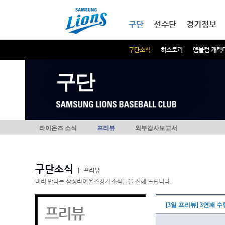
본문내용 바로가기
메인메뉴 바로가기
구단
선수단
경기정보
구단소식
히스토리
엠블럼 캐릭
구단
라이온즈 소식
프리뷰
외부감사보고서
구단소식
|
프리뷰
미리 만나는 삼성라이온즈경기 소식들을 전해 드립니다.
[3일 프리뷰] 3연패 
프리뷰