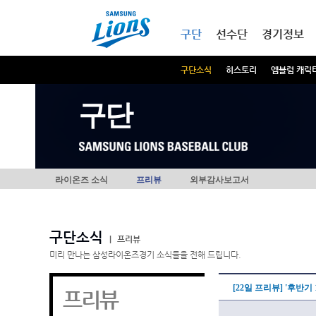
본문내용 바로가기
메인메뉴 바로가기
구단
선수단
경기정보
구단소식
히스토리
엠블럼 캐릭
구단
라이온즈 소식
프리뷰
외부감사보고서
구단소식
|
프리뷰
미리 만나는 삼성라이온즈경기 소식들을 전해 드립니다.
[22일 프리뷰] '후반
프리뷰