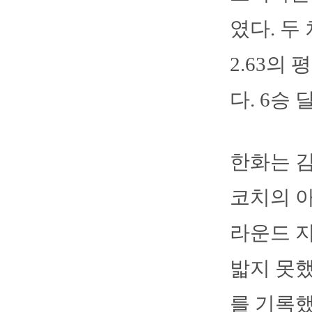
였다. 두
2.63의
다. 6승
한화는 김
코치의 아
라운드 지
밟지 못했
를 기록했다