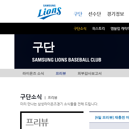
본문내용 바로가기
메인메뉴 바로가기
구단
선수단
경기정보
구단소식
히스토리
엠블럼 캐릭
구단
라이온즈 소식
프리뷰
외부감사보고서
구단소식
|
프리뷰
미리 만나는 삼성라이온즈경기 소식들을 전해 드립니다.
[6일 프리뷰] 재충전 
프리뷰