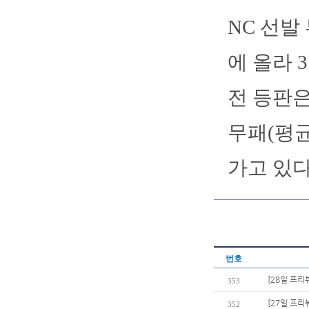
NC 선발
에 올라 
전 등판은
무패(평균
가고 있다
번호
[28일 프리
353
[27일 프리
352