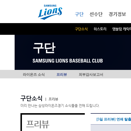
본문내용 바로가기
메인메뉴 바로가기
구단
선수단
경기정보
구단소식
히스토리
엠블럼 캐릭
구단
라이온즈 소식
프리뷰
외부감사보고서
구단소식
|
프리뷰
미리 만나는 삼성라이온즈경기 소식들을 전해 드립니다.
[5일 프리뷰] 연패 
프리뷰