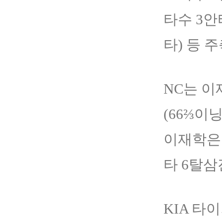
타수 3안타
타) 등 
NC는 이
(66⅔이
이재학은 
타 6탈삼
KIA 타