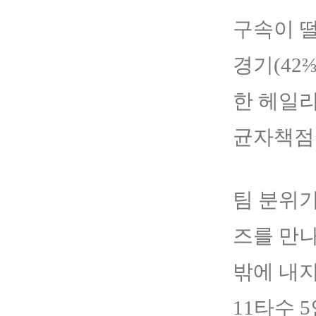
구속이 떨
경기(42
한 헤일리
균자책점 
팀 분위기
즈를 만나
밖에 내지
11타수 