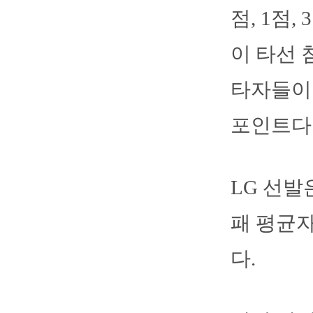
점, 1점,
이 타선 
타자들이
포인트다
LG 선발
패 평균자
다.