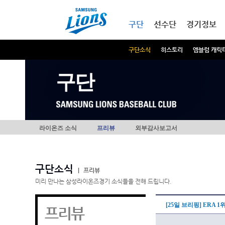
본문내용 바로가기
메인메뉴 바로가기
구단
선수단
경기정보
구단소식
히스토리
엠블럼 캐릭
구단
라이온즈 소식
프리뷰
외부감사보고서
구단소식
|
프리뷰
미리 만나는 삼성라이온즈경기 소식들을 전해 드립니다.
[25일 브리핑] ERA 
프리뷰