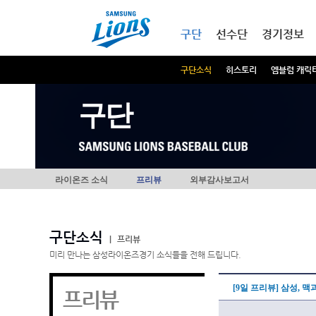
본문내용 바로가기
메인메뉴 바로가기
구단
선수단
경기정보
구단소식
히스토리
엠블럼 캐릭
구단
라이온즈 소식
프리뷰
외부감사보고서
구단소식
|
프리뷰
미리 만나는 삼성라이온즈경기 소식들을 전해 드립니다.
[9일 프리뷰] 삼성, 
프리뷰