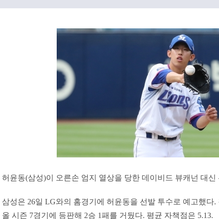
허윤동(삼성)이 오른손 엄지 열상을 당한 데이비드 뷰캐넌 대신
삼성은 26일 LG와의 홈경기에 허윤동을 선발 투수로 예고했다.
올 시즌 7경기에 등판해 2승 1패를 거뒀다. 평균 자책점은 5.13.