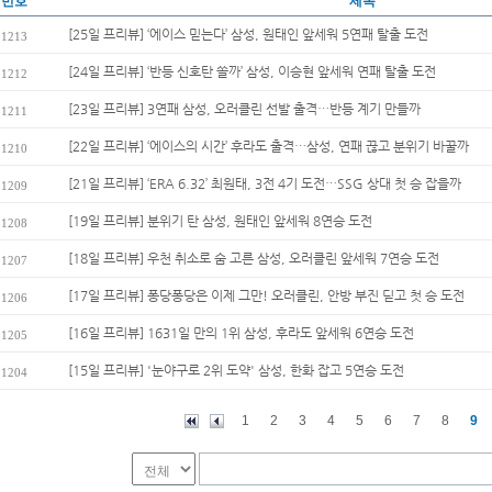
번호
제목
[25일 프리뷰] ‘에이스 믿는다’ 삼성, 원태인 앞세워 5연패 탈출 도전
1213
[24일 프리뷰] ‘반등 신호탄 쏠까’ 삼성, 이승현 앞세워 연패 탈출 도전
1212
[23일 프리뷰] 3연패 삼성, 오러클린 선발 출격…반등 계기 만들까
1211
[22일 프리뷰] ‘에이스의 시간’ 후라도 출격…삼성, 연패 끊고 분위기 바꿀까
1210
[21일 프리뷰] ‘ERA 6.32’ 최원태, 3전 4기 도전…SSG 상대 첫 승 잡을까
1209
[19일 프리뷰] 분위기 탄 삼성, 원태인 앞세워 8연승 도전
1208
[18일 프리뷰] 우천 취소로 숨 고른 삼성, 오러클린 앞세워 7연승 도전
1207
[17일 프리뷰] 퐁당퐁당은 이제 그만! 오러클린, 안방 부진 딛고 첫 승 도전
1206
[16일 프리뷰] 1631일 만의 1위 삼성, 후라도 앞세워 6연승 도전
1205
[15일 프리뷰] '눈야구로 2위 도약' 삼성, 한화 잡고 5연승 도전
1204
1
2
3
4
5
6
7
8
9