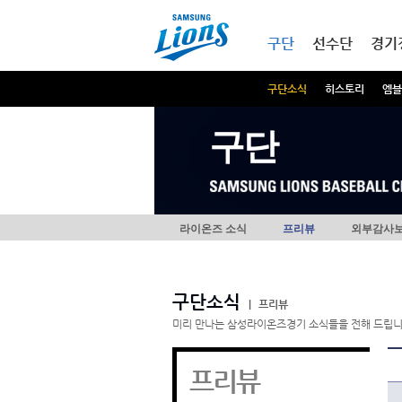
본문내용 바로가기
메인메뉴 바로가기
구단
선수단
경기
구단소식
히스토리
엠블
구단
라이온즈 소식
프리뷰
외부감사
구단소식
|
프리뷰
미리 만나는 삼성라이온즈경기 소식들을 전해 드립니
프리뷰