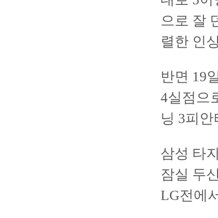
으로 잘 
렬한 인
반면 19
4실점으로
닝 3피안
삼성 타자
잠실 두산
LG전에서