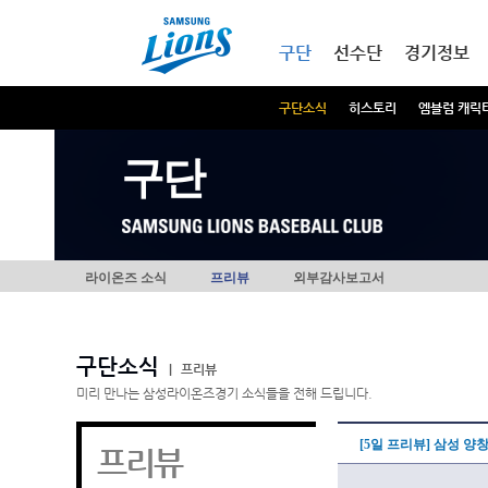
본문내용 바로가기
메인메뉴 바로가기
구단
선수단
경기정보
구단소식
히스토리
엠블럼 캐릭
구단
라이온즈 소식
프리뷰
외부감사보고서
구단소식
|
프리뷰
미리 만나는 삼성라이온즈경기 소식들을 전해 드립니다.
[5일 프리뷰] 삼성 양
프리뷰