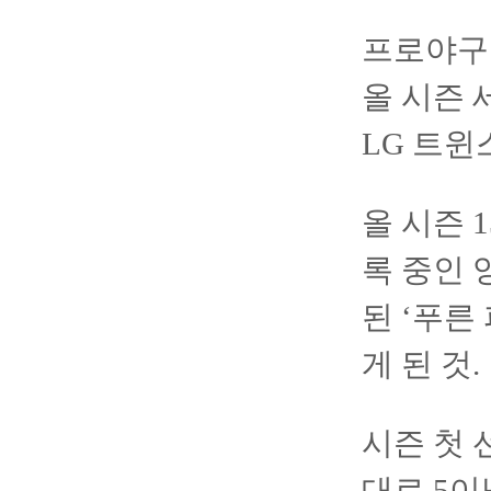
프로야구
올 시즌 
LG 트
올 시즌 
록 중인 
된 ‘푸른
게 된 것
시즌 첫 
대로 5이